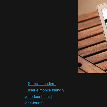
Siti web moderni
user e mobile friendly
[/one-fourth-first]
[one-fourth]