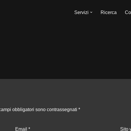
Servizi
Ricerca
Con
 campi obbligatori sono contrassegnati
*
Email
*
Sito