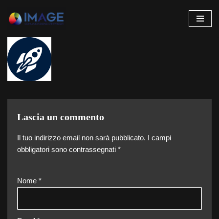
Vai
al
contenuto
Lascia un commento
Il tuo indirizzo email non sarà pubblicato.
I campi
obbligatori sono contrassegnati
*
Nome
*